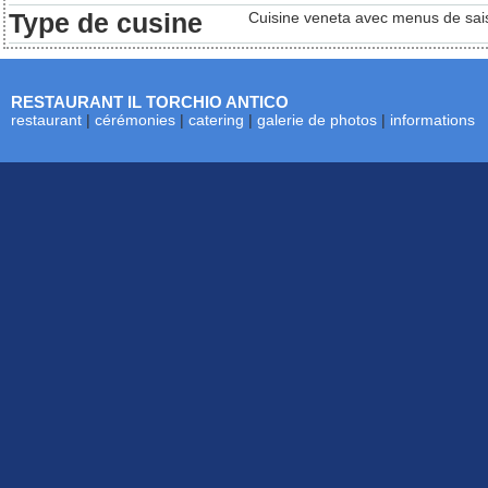
Type de cusine
Cuisine veneta avec menus de saiso
RESTAURANT IL TORCHIO ANTICO
restaurant
|
cérémonies
|
catering
|
galerie de photos
|
informations