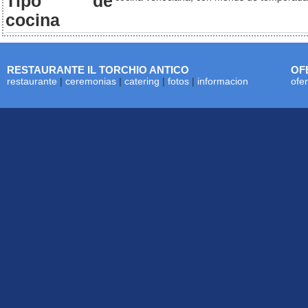
Tipo de
cocina
RESTAURANTE IL TORCHIO ANTICO
OF
restaurante
|
ceremonias
|
catering
|
fotos
|
informacion
ofe