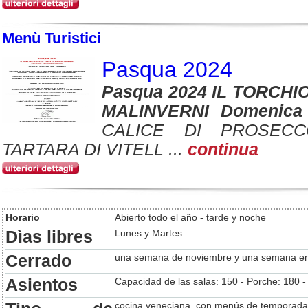
Menù Turistici
Pasqua 2024
Pasqua 2024 IL TORCHIO
MALINVERNI Domenica
CALICE DI PROSECC
TARTARA DI VITELL ...
continua
Horario
Abierto todo el año - tarde y noche
Dìas libres
Lunes y Martes
Cerrado
una semana de noviembre y una semana e
Asientos
Capacidad de las salas: 150 - Porche: 180 -
cocina veneciana, con menús de temporada 