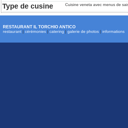
Type de cusine
Cuisine veneta avec menus de saiso
RESTAURANT IL TORCHIO ANTICO
restaurant
|
cérémonies
|
catering
|
galerie de photos
|
informations